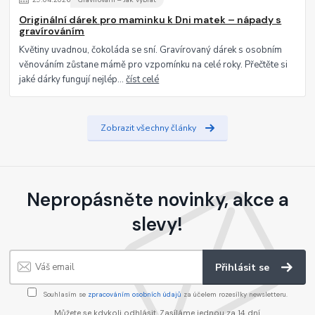
Originální dárek pro maminku k Dni matek – nápady s
gravírováním
Květiny uvadnou, čokoláda se sní. Gravírovaný dárek s osobním
věnováním zůstane mámě pro vzpomínku na celé roky. Přečtěte si
jaké dárky fungují nejlép...
číst celé
Zobrazit všechny články
Nepropásněte novinky, akce a
slevy!
Přihlásit se
Souhlasím se
zpracováním osobních údajů
za účelem rozesílky newsletteru.
Můžete se kdykoli odhlásit. Zasíláme jednou za 14 dní.