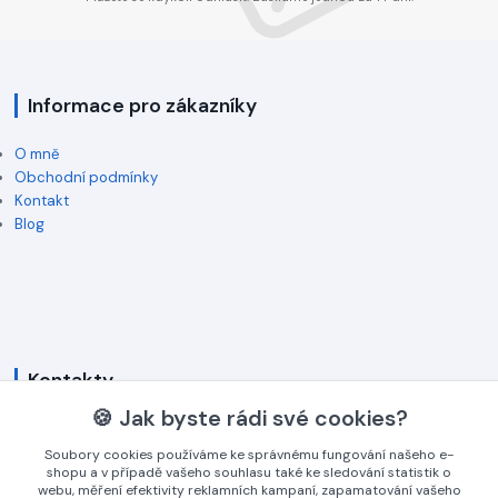
Informace pro zákazníky
O mně
Obchodní podmínky
Kontakt
Blog
Kontakty
🍪 Jak byste rádi své cookies?
+420 774 745 009
(Po-Pá, 8-16 hod.)
Soubory cookies používáme ke správnému fungování našeho e-
shopu a v případě vašeho souhlasu také ke sledování statistik o
webu, měření efektivity reklamních kampaní, zapamatování vašeho
info@3dgrav.cz