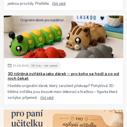
jednou provždy. Přečtěte...
číst celé
01
.
06
.
2026
3D tisk – Jak vybrat
3D tištěná zvířátka jako dárek – pro koho se hodí a co od
nich čekat
Hledáte originální dárek, který zaručeně překvapí? Pohyblivá 3D
tištěná zvířátka jsou kousek mezi dekorací a hračkou – figurka která
se hýbe, příjemně...
číst celé