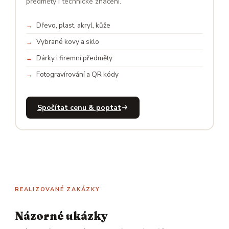
předměty i technické značení.
Dřevo, plast, akryl, kůže
Vybrané kovy a sklo
Dárky i firemní předměty
Fotogravírování a QR kódy
Spočítat cenu & poptat
REALIZOVANÉ ZAKÁZKY
Názorné ukázky