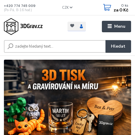
0
ks
+420 774 745 009
CZK
za
0 Kč
(Po-Pá, 8-16 hod.)
Menu
Hledat