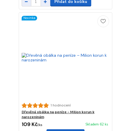
Přidat do košíku
Novinka
1 hodnocení
Dřevěná obálka na peníze – Milion korun k
narozeninám
109 Kč
Skladem 62 ks
/
ks