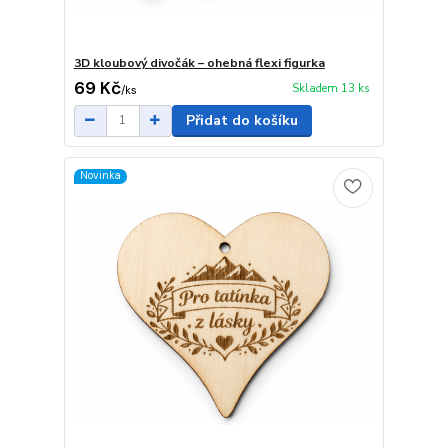
3D kloubový divočák – ohebná flexi figurka
69 Kč
Skladem 13 ks
/
ks
Přidat do košíku
Novinka