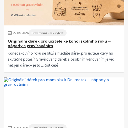
22
.
05
.
2026
Gravírování – Jak vybrat
Originální dárek pro učitele ke konci školního roku –
nápady s gravírováním
Konec školního roku se blíží a hledáte dárek pro učitele který ho
skutečně potěší? Gravírovaný dárek s osobním věnováním je víc
než jen dárek – je to ...
číst celé
29
.
04
.
2026
Gravírování – Jak vybrat