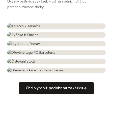
Ukázky reálných zakázek – od náhradních dílů po
personalizované dárky.
3D TISK · NÁHRADNÍ DÍL
Kolečko k sekačce
3D TISK · ZAKÁZKA
Skříňka k Simsonu na věci
3D TISK · TECHNICKÝ DÍL
Krytka na přepravku
GRAVÍROVÁNÍ · DŘEVO
Dřevěné logo FC Barcelona
GRAVÍROVÁNÍ · FIREMNÍ
Číslování stolů na míru
GRAVÍROVÁNÍ · DÁREK
Dřevěné prkénko s gravírováním
Chci vyrobit podobnou zakázku