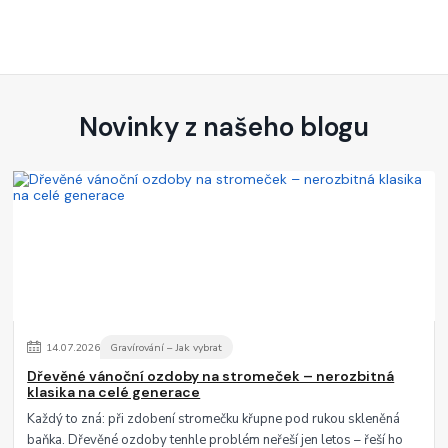
Novinky z našeho blogu
14
.
07
.
2026
Gravírování – Jak vybrat
Dřevěné vánoční ozdoby na stromeček – nerozbitná
klasika na celé generace
Každý to zná: při zdobení stromečku křupne pod rukou skleněná
baňka. Dřevěné ozdoby tenhle problém neřeší jen letos – řeší ho