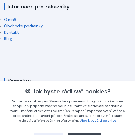
Informace pro zákazníky
O mně
Obchodní podmínky
Kontakt
Blog
Kontakty
🍪 Jak byste rádi své cookies?
+420 774 745 009
Soubory cookies používáme ke správnému fungování našeho e-
(Po-Pá, 8-16 hod.)
shopu a v případě vašeho souhlasu také ke sledování statistik o
webu, měření efektivity reklamních kampaní, zapamatování vašeho
info@3dgrav.cz
oblíbeného nastavení při používání stránek, či zobrazení reklam
odpovídajících vašim preferencím.
Více k využití cookies