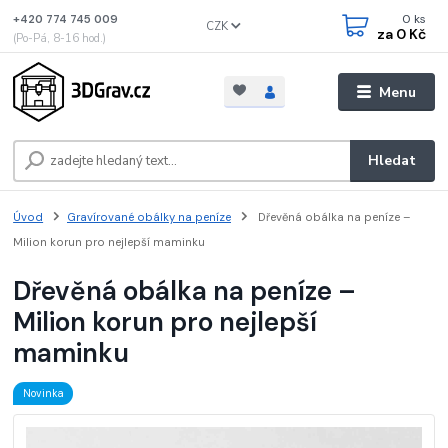
0
ks
+420 774 745 009
CZK
za
0 Kč
(Po-Pá, 8-16 hod.)
Menu
Hledat
Úvod
Gravírované obálky na peníze
Dřevěná obálka na peníze –
Milion korun pro nejlepší maminku
Dřevěná obálka na peníze –
Milion korun pro nejlepší
maminku
Novinka