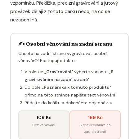
vzpomínku. Překližka, precizní gravírování a jutový
provázek dělají z tohoto dárku něco, na co se
nezapomíná.
✍️ Osobní věnování na zadní stranu
Chcete na zadní stranu vygravírovat osobní
věnování? Postupujte takto:
V roletce
„Gravírování"
vyberte variantu
„S
gravírováním na zadní straně"
Do pole
„Poznámka k tomuto produktu"
přímo na této stránce napište text věnování
Přidejte do košíku a dokončete objednávku
109 Kč
169 Kč
Bez věnování
S gravírováním na
zadní straně