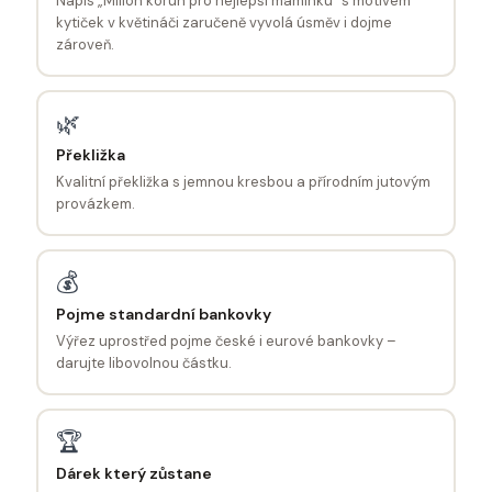
Nápis „Milion korun pro nejlepší maminku" s motivem
kytiček v květináči zaručeně vyvolá úsměv i dojme
zároveň.
🌿
Překližka
Kvalitní překližka s jemnou kresbou a přírodním jutovým
provázkem.
💰
Pojme standardní bankovky
Výřez uprostřed pojme české i eurové bankovky –
darujte libovolnou částku.
🏆
Dárek který zůstane