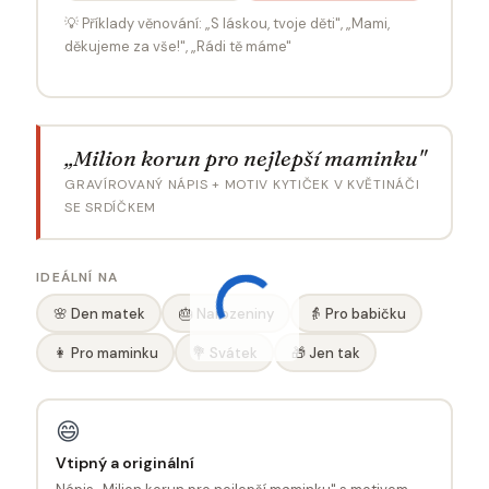
💡 Příklady věnování: „S láskou, tvoje děti", „Mami,
děkujeme za vše!", „Rádi tě máme"
„Milion korun pro nejlepší maminku"
GRAVÍROVANÝ NÁPIS + MOTIV KYTIČEK V KVĚTINÁČI
SE SRDÍČKEM
IDEÁLNÍ NA
🌸 Den matek
🎂 Narozeniny
👵 Pro babičku
👩 Pro maminku
💐 Svátek
🎁 Jen tak
😄
Vtipný a originální