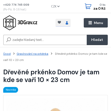
0
ks
+420 774 745 009
CZK
za
0 Kč
(Po-Pá, 8-16 hod.)
Menu
Hledat
Úvod
Gravírování na prkénka
Dřevěné prkénko Domov je tam kde se
vaří 10 × 23 cm
Dřevěné prkénko Domov je tam
kde se vaří 10 × 23 cm
Novinka