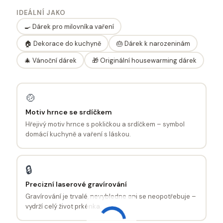
IDEÁLNÍ JAKO
🍳 Dárek pro milovníka vaření
🏠 Dekorace do kuchyně
🎂 Dárek k narozeninám
🎄 Vánoční dárek
🎁 Originální housewarming dárek
🍲
Motiv hrnce se srdíčkem
Hřejivý motiv hrnce s pokličkou a srdíčkem – symbol
domácí kuchyně a vaření s láskou.
🔒
Precizní laserové gravírování
Gravírování je trvalé, nevybledne ani se neopotřebuje –
vydrží celý život prkénka.