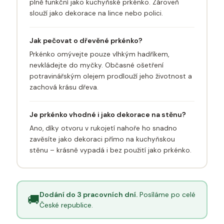
plně funkční jako kuchyňské prkénko. Zároveň
slouží jako dekorace na lince nebo polici.
Jak pečovat o dřevěné prkénko?
Prkénko omývejte pouze vlhkým hadříkem,
nevkládejte do myčky. Občasné ošetření
potravinářským olejem prodlouží jeho životnost a
zachová krásu dřeva.
Je prkénko vhodné i jako dekorace na stěnu?
Ano, díky otvoru v rukojetí nahoře ho snadno
zavěsíte jako dekoraci přímo na kuchyňskou
stěnu – krásně vypadá i bez použití jako prkénko.
Dodání do 3 pracovních dní.
Posíláme po celé
🚚
České republice.