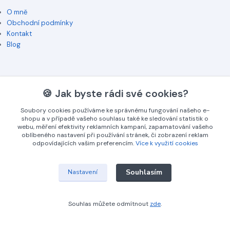
O mně
Obchodní podmínky
Kontakt
Blog
🍪 Jak byste rádi své cookies?
Soubory cookies používáme ke správnému fungování našeho e-
Kontakty
shopu a v případě vašeho souhlasu také ke sledování statistik o
webu, měření efektivity reklamních kampaní, zapamatování vašeho
oblíbeného nastavení při používání stránek, či zobrazení reklam
+420 774 745 009
odpovídajících vašim preferencím.
Více k využití cookies
(Po-Pá, 8-16 hod.)
info@3dgrav.cz
Souhlasím
Nastavení
Souhlas můžete odmítnout
zde
.