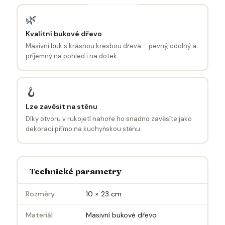
🌿
Kvalitní bukové dřevo
Masivní buk s krásnou kresbou dřeva – pevný, odolný a
příjemný na pohled i na dotek.
🪝
Lze zavěsit na stěnu
Díky otvoru v rukojetí nahoře ho snadno zavěsíte jako
dekoraci přímo na kuchyňskou stěnu.
Technické parametry
Rozměry
10 × 23 cm
Materiál
Masivní bukové dřevo