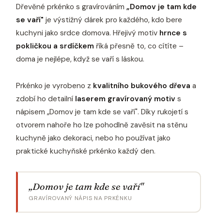
Dřevěné prkénko s gravírováním
„Domov je tam kde
se vaří"
je výstižný dárek pro každého, kdo bere
kuchyni jako srdce domova. Hřejivý motiv
hrnce s
pokličkou a srdíčkem
říká přesně to, co cítíte –
doma je nejlépe, když se vaří s láskou.
Prkénko je vyrobeno z
kvalitního bukového dřeva
a
zdobí ho detailní
laserem gravírovaný motiv
s
nápisem „Domov je tam kde se vaří". Díky rukojetí s
otvorem nahoře ho lze pohodlně zavěsit na stěnu
kuchyně jako dekoraci, nebo ho používat jako
praktické kuchyňské prkénko každý den.
„Domov je tam kde se vaří"
GRAVÍROVANÝ NÁPIS NA PRKÉNKU